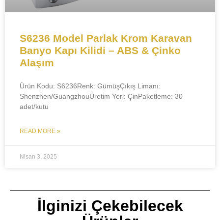
S6236 Model Parlak Krom Karavan
Banyo Kapı Kilidi – ABS & Çinko
Alaşım
Ürün Kodu:​​ S6236​​Renk:​​ Gümüş​​Çıkış Limanı:​​
Shenzhen/Guangzhou​​Üretim Yeri:​​ Çin​​Paketleme:​​ 30
adet/kutu​
READ MORE »
Nisan 3, 2025
İlginizi Çekebilecek