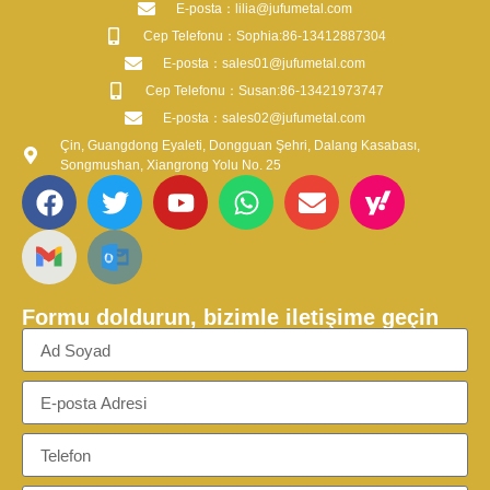
​E-posta​：lilia@jufumetal.com
​Cep Telefonu：Sophia:86-13412887304
​E-posta​：sales01@jufumetal.com
​Cep Telefonu：Susan:86-13421973747
​E-posta​：sales02@jufumetal.com
Çin, Guangdong Eyaleti, Dongguan Şehri, Dalang Kasabası,
Songmushan, Xiangrong Yolu No. 25
Formu doldurun, bizimle iletişime geçin