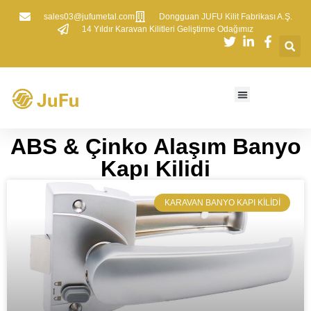
sales03@jufumetal.com
​Dongguan JUFU Kilit Fabrikası A.Ş.
​14 Yıldır Karavan Kilitleri Geliştirme Odağımız
ABS & Çinko Alaşım Banyo
Kapı Kilidi
KARAVAN BANYO KAPI KILIDI