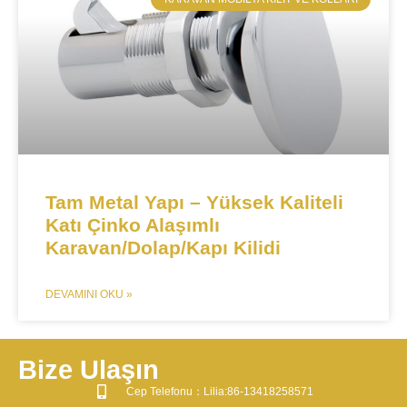
​​Tam Metal Yapı – Yüksek Kaliteli
Katı Çinko Alaşımlı
Karavan/Dolap/Kapı Kilidi​​
DEVAMINI OKU »
Bize Ulaşın
​Cep Telefonu：Lilia:86-13418258571