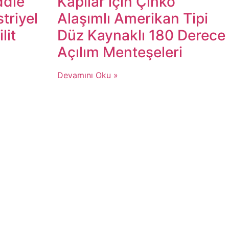
ddle
Kapılar için Çinko
striyel
Alaşımlı Amerikan Tipi
lit
Düz Kaynaklı 180 Derece
Açılım Menteşeleri​​
Devamını Oku »