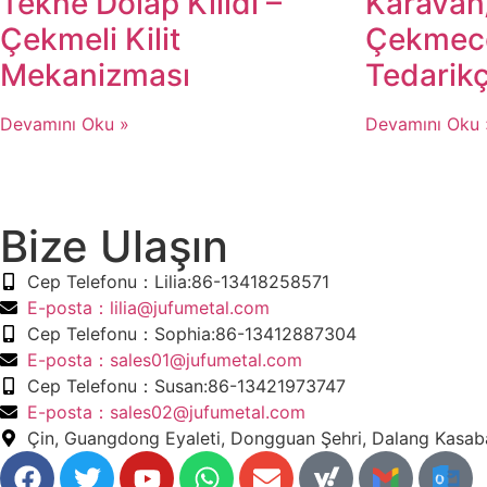
Tekne Dolap Kilidi –
Karavan
Çekmeli Kilit
Çekmece
Mekanizması
Tedarikç
Devamını Oku »
Devamını Oku 
Bize Ulaşın
​Cep Telefonu：Lilia:86-13418258571
​E-posta​：lilia@jufumetal.com
​Cep Telefonu：Sophia:86-13412887304
​E-posta​：sales01@jufumetal.com
​Cep Telefonu：Susan:86-13421973747
​E-posta​：sales02@jufumetal.com
Çin, Guangdong Eyaleti, Dongguan Şehri, Dalang Kasab