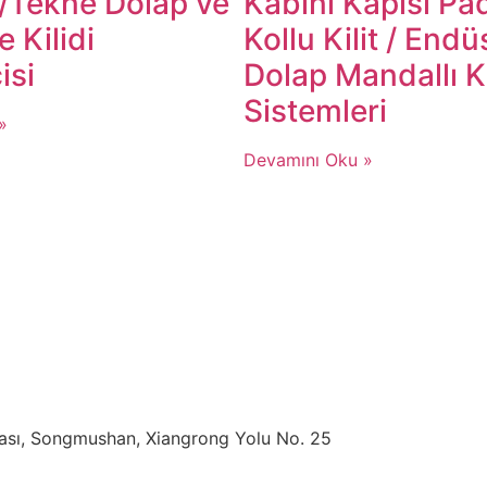
/Tekne Dolap ve
Kabini Kapısı Pa
 Kilidi
Kollu Kilit / Endü
isi
Dolap Mandallı Ki
Sistemleri​​
»
Devamını Oku »
ası, Songmushan, Xiangrong Yolu No. 25