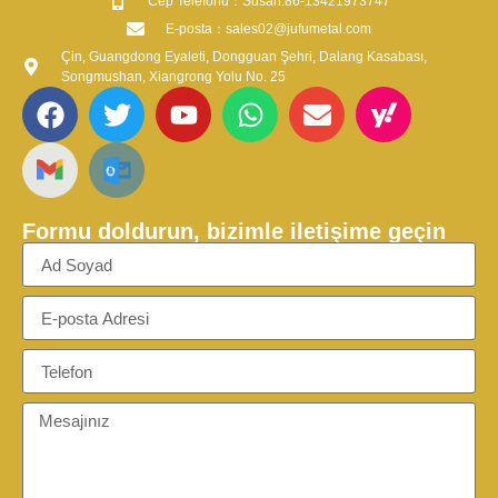
​Cep Telefonu：Susan:86-13421973747
​E-posta​：sales02@jufumetal.com
Çin, Guangdong Eyaleti, Dongguan Şehri, Dalang Kasabası,
Songmushan, Xiangrong Yolu No. 25
Formu doldurun, bizimle iletişime geçin