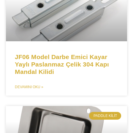
​​​​JF06 Model Darbe Emici Kayar
Yaylı Paslanmaz Çelik 304 Kapı
Mandal Kilidi​​
DEVAMINI OKU »
​PADDLE KILIT