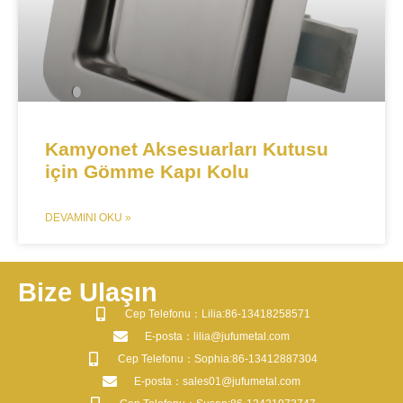
Kamyonet Aksesuarları Kutusu
için Gömme Kapı Kolu
DEVAMINI OKU »
Bize Ulaşın
​Cep Telefonu：Lilia:86-13418258571
​E-posta​：lilia@jufumetal.com
​Cep Telefonu：Sophia:86-13412887304
​E-posta​：sales01@jufumetal.com