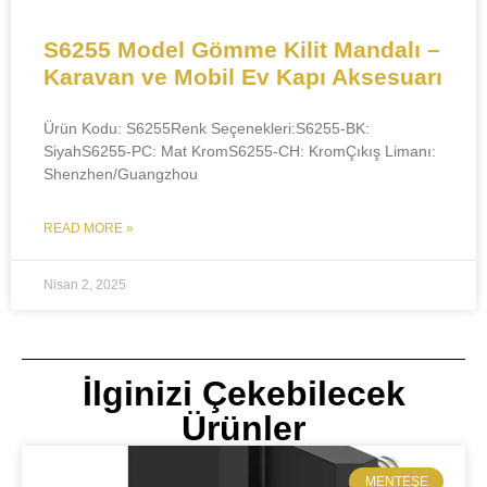
S6255 Model Gömme Kilit Mandalı –
Karavan ve Mobil Ev Kapı Aksesuarı
Ürün Kodu:​​ S6255​​Renk Seçenekleri:​​S6255-BK:
SiyahS6255-PC: Mat KromS6255-CH: Krom​​Çıkış Limanı:​​
Shenzhen/Guangzhou​
READ MORE »
Nisan 2, 2025
İlginizi Çekebilecek
Ürünler
MENTEŞE​