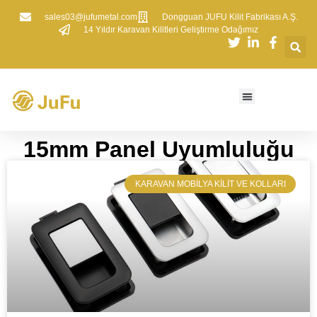
sales03@jufumetal.com
​Dongguan JUFU Kilit Fabrikası A.Ş.
​14 Yıldır Karavan Kilitleri Geliştirme Odağımız
​15mm Panel Uyumluluğu
​KARAVAN MOBILYA KILIT VE KOLLARI