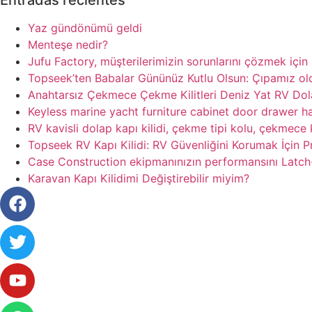
Yaz gündönümü geldi
Menteşe nedir?
Jufu Factory, müşterilerimizin sorunlarını çözmek içi
Topseek’ten Babalar Gününüz Kutlu Olsun: Çıpamız old
Anahtarsız Çekmece Çekme Kilitleri Deniz Yat RV Dolab
Keyless marine yacht furniture cabinet door drawer h
RV kavisli dolap kapı kilidi, çekme tipi kolu, çekmece k
Topseek RV Kapı Kilidi: RV Güvenliğini Korumak İçin P
Case Construction ekipmanınızın performansını Latch-
Karavan Kapı Kilidimi Değiştirebilir miyim?