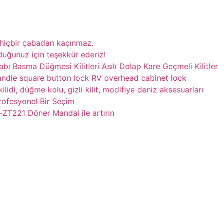
n hiçbir çabadan kaçınmaz.
uğunuz için teşekkür ederiz!
ı Basma Düğmesi Kilitleri Asılı Dolap Kare Geçmeli Kilitler
andle square button lock RV overhead cabinet lock
ilidi, düğme kolu, gizli kilit, modifiye deniz aksesuarları
rofesyonel Bir Seçim
ZT221 Döner Mandal ile artırın