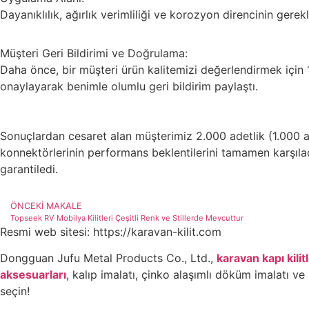
Dayanıklılık, ağırlık verimliliği ve korozyon direncinin gerek
Müşteri Geri Bildirimi ve Doğrulama:
Daha önce, bir müşteri ürün kalitemizi değerlendirmek için 1.0
onaylayarak benimle olumlu geri bildirim paylaştı.
Sonuçlardan cesaret alan müşterimiz 2.000 adetlik (1.000 ade
konnektörlerinin performans beklentilerini tamamen karşıladı
garantiledi.
ÖNCEKI MAKALE
Topseek RV Mobilya Kilitleri Çeşitli Renk ve Stillerde Mevcuttur
Resmi web sitesi: https://karavan-kilit.com
Dongguan Jufu Metal Products Co., Ltd.,
karavan kapı kilitl
aksesuarları
, kalıp imalatı, çinko alaşımlı döküm imalatı ve
seçin!