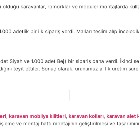
li olduğu karavanlar, römorklar ve modüler montajlarda kullanı
00 adetlik bir ilk sipariş verdi. Malları teslim alıp inceledi
t Siyah ve 1.000 adet Bej) bir sipariş daha verdi. İkinci sev
ğını teyit ettiler. Sonuç olarak, ürünümüz artık üretim süreç
eri
,
karavan mobilya kilitleri
,
karavan kolları
,
karavan alet k
 işleme ve montaj hattı montajının geliştirilmesi ve tasarımın