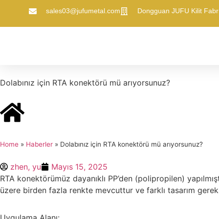
sales03@jufumetal.com
​Dongguan JUFU Kilit Fabri
Dolabınız için RTA konektörü mü arıyorsunuz?
Home
»
​Haberler
»
Dolabınız için RTA konektörü mü arıyorsunuz?
zhen, yu
Mayıs 15, 2025
RTA konektörümüz dayanıklı PP’den (polipropilen) yapılmışt
üzere birden fazla renkte mevcuttur ve farklı tasarım gerek
Uygulama Alanı: