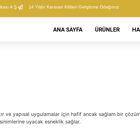
kası A.Ş.
​14 Yıldır Karavan Kilitleri Geliştirme Odağımız
ANA SAYFA
​ÜRÜNLER
​H
ır ve yapısal uygulamalar için hafif ancak sağlam bir çözüm
sinimlerine uyacak esneklik sağlar.