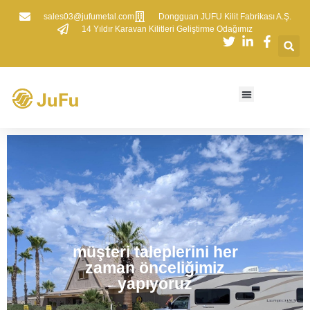
sales03@jufumetal.com
​Dongguan JUFU Kilit Fabrikası A.Ş.
​14 Yıldır Karavan Kilitleri Geliştirme Odağımız
müşteri taleplerini her
zaman önceliğimiz
yapıyoruz​​