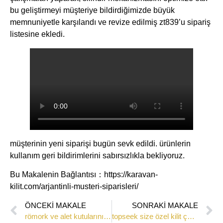
bu geliştirmeyi müşteriye bildirdiğimizde büyük
memnuniyetle karşılandı ve revize edilmiş ​​zt839​​’u sipariş
listesine ekledi.
müşterinin yeni siparişi bugün sevk edildi. ürünlerin
kullanım geri bildirimlerini sabırsızlıkla bekliyoruz.
Bu Makalenin Bağlantısı：https://karavan-
kilit.com/arjantinli-musteri-siparisleri/
ÖNCEKI MAKALE
SONRAKI MAKALE
​​römork ve alet kutularınız için güvenlik koruması: t handle lock​​
topseek size özel kilit çözümleri sunar​​