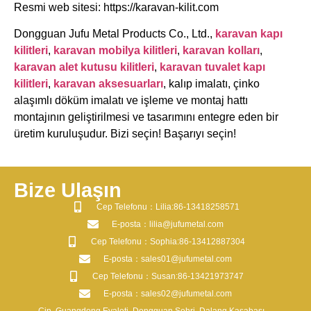
Resmi web sitesi: https://karavan-kilit.com
Dongguan Jufu Metal Products Co., Ltd.,
karavan kapı
kilitleri
,
karavan mobilya kilitleri
,
karavan kolları
,
karavan alet kutusu kilitleri
,
karavan tuvalet kapı
kilitleri
,
karavan aksesuarları
, kalıp imalatı, çinko
alaşımlı döküm imalatı ve işleme ve montaj hattı
montajının geliştirilmesi ve tasarımını entegre eden bir
üretim kuruluşudur. Bizi seçin! Başarıyı seçin!
Bize Ulaşın
​Cep Telefonu：Lilia:86-13418258571
​E-posta​：lilia@jufumetal.com
​Cep Telefonu：Sophia:86-13412887304
​E-posta​：sales01@jufumetal.com
​Cep Telefonu：Susan:86-13421973747
​E-posta​：sales02@jufumetal.com
Çin, Guangdong Eyaleti, Dongguan Şehri, Dalang Kasabası,