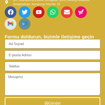
Songmushan, Xiangrong Yolu No. 25
Formu doldurun, bizimle iletişime geçin
Gönder