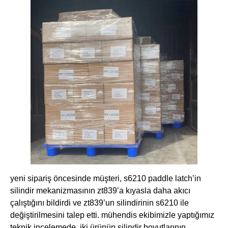
yeni sipariş öncesinde müşteri, ​​s6210 paddle latch​​’in
silindir mekanizmasının ​​zt839​​’a kıyasla daha akıcı
çalıştığını bildirdi ve ​​zt839​​’un silindirinin ​​s6210​​ ile
değiştirilmesini talep etti. mühendis ekibimizle yaptığımız
teknik incelemede, iki ürünün silindir boyutlarının